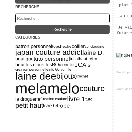
plus 
RECHERCHE
140 00
Je vai
future
CATÉGORIES
patron personnel
collier
top
chèche
col claudine
japan couture addict
laine D.
tuto personnel
boutique
tricot
haut rétro
JCA's
BO
boucles d'oreilles
chemisier
création personnelle
Info G
citronille
laine dee
Posté pa
bijoux
crochet
melamelo
couture
Vous aim
livre 1
la droguerie
tuto
Creation couture
petit haut
robe
livre 64