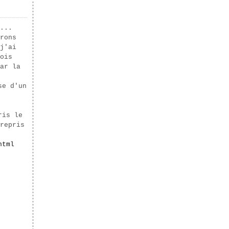
...
rons
j'ai
ois
ar la
se d'un
ris le
repris
html