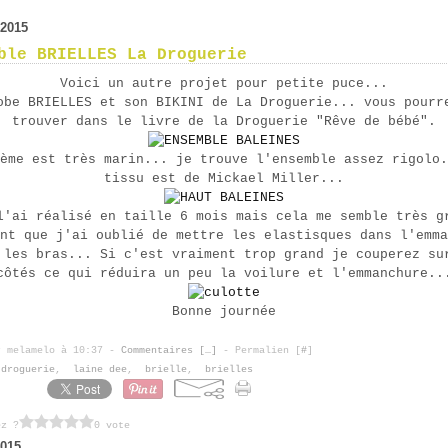
 2015
ble BRIELLES La Droguerie
Voici un autre projet pour petite puce...
obe BRIELLES et son BIKINI de La Droguerie... vous pourr
trouver dans le livre de la Droguerie "Rêve de bébé".
ème est très marin... je trouve l'ensemble assez rigolo.
tissu est de Mickael Miller...
l'ai réalisé en taille 6 mois mais cela me semble très g
nt que j'ai oublié de mettre les elastisques dans l'emma
 les bras... Si c'est vraiment trop grand je couperez su
côtés ce qui réduira un peu la voilure et l'emmanchure..
Bonne journée
r melamelo à 10:37 -
Commentaires [
…
]
- Permalien [
#
]
 droguerie
,
laine dee
,
brielle
,
brielles
ez ?
0 vote
2015