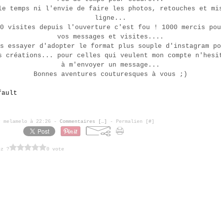
le temps ni l'envie de faire les photos, retouches et mi
ligne...
0 visites depuis l'ouverture c'est fou ! 1000 mercis pou
vos messages et visites....
s essayer d'adopter le format plus souple d'instagram po
s créations... pour celles qui veulent mon compte n'hesi
à m'envoyer un message...
Bonnes aventures couturesques à vous ;)
r melamelo à 22:26 -
Commentaires [
…
]
- Permalien [
#
]
ez ?
0 vote