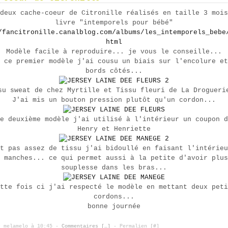
deux cache-coeur de Citronille réalisés en taille 3 mois
livre "intemporels pour bébé"
/fancitronille.canalblog.com/albums/les_intemporels_bebe
html
Modèle facile à reproduire... je vous le conseille...
 ce premier modèle j'ai cousu un biais sur l'encolure et
bords côtés...
su sweat de chez Myrtille et Tissu fleuri de La Drogueri
J'ai mis un bouton pression plutôt qu'un cordon...
e deuxième modèle j'ai utilisé à l'intérieur un coupon d
Henry et Henriette
t pas assez de tissu j'ai bidoullé en faisant l'intérieu
 manches... ce qui permet aussi à la petite d'avoir plus
souplesse dans les bras...
tte fois ci j'ai respecté le modèle en mettant deux peti
cordons...
bonne journée
r melamelo à 10:45 -
Commentaires [
…
]
- Permalien [
#
]