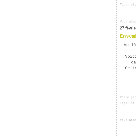
Tags:
ci
Vous aim
27 févri
Ensem
Voilà
Voic
da
Ce t
Posté pa
Tags:
la
Vous aim