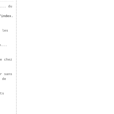
... du
/index.
 les
e...
e chez
r sans
 de
ts