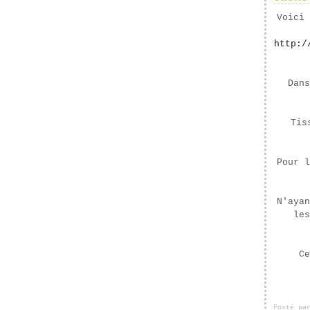
Voici 
http:/
Dans
Tis
Pour l
N'ayan
les
Ce
Posté pa