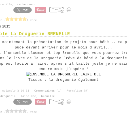
tronille
,
cache coeur
ez ?
1 vote
er 2015
ble La Droguerie BRENELLE
 maintenant la présentation de projets pour bébé... ma p
puce devant arriver pour le mois d'avril...
i l'ensemble bloomer et top Brenelle que vous pourrez tr
ns le livre de la Droguerie "rêve de bébé à la droguerie
op est facile à faire, après s'il taille juste je ne sai
encore mais j'espère !
Tissus : la droguerie également
r melamelo à 10:31 -
Commentaires [
…
]
- Permalien [
#
]
 droguerie
,
laine dee
,
brenelle
ez ?
0 vote