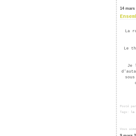
14 mars
Ensem
La r
Le th
Je 
d'auta
sous
Posté pa
Tags:
la
Vous aim
9 mars 