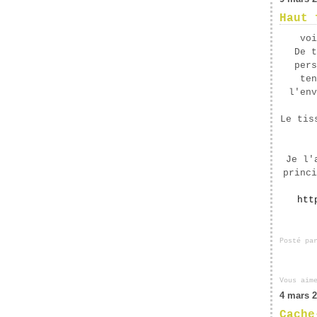
Haut 
voi
De t
pers
ten
l'env
Le tis
Je l'
princi
htt
Posté pa
Vous aim
4 mars 
Cache