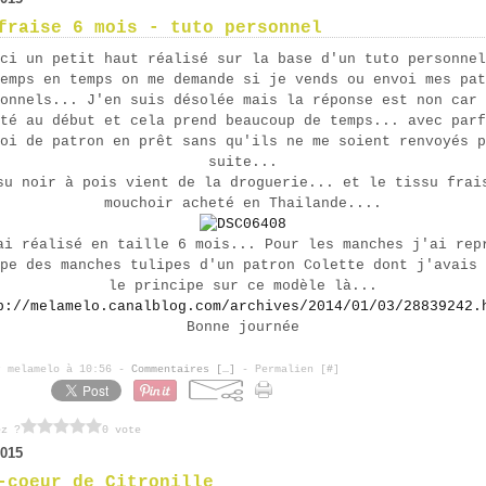
fraise 6 mois - tuto personnel
ci un petit haut réalisé sur la base d'un tuto personnel
emps en temps on me demande si je vends ou envoi mes pat
onnels... J'en suis désolée mais la réponse est non car 
té au début et cela prend beaucoup de temps... avec parf
oi de patron en prêt sans qu'ils ne me soient renvoyés p
suite...
su noir à pois vient de la droguerie... et le tissu frai
mouchoir acheté en Thailande....
ai réalisé en taille 6 mois... Pour les manches j'ai rep
pe des manches tulipes d'un patron Colette dont j'avais 
le principe sur ce modèle là...
p://melamelo.canalblog.com/archives/2014/01/03/28839242.
Bonne journée
r melamelo à 10:56 -
Commentaires [
…
]
- Permalien [
#
]
ez ?
0 vote
2015
-coeur de Citronille