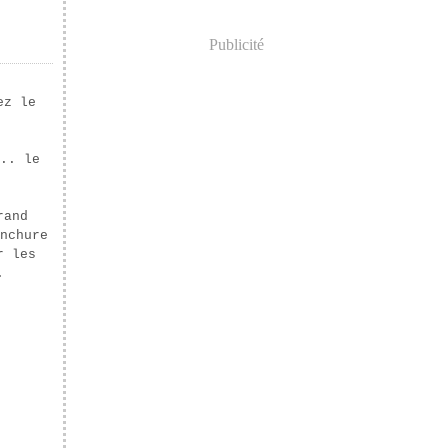
Publicité
ez le
.. le
rand
nchure
r les
.